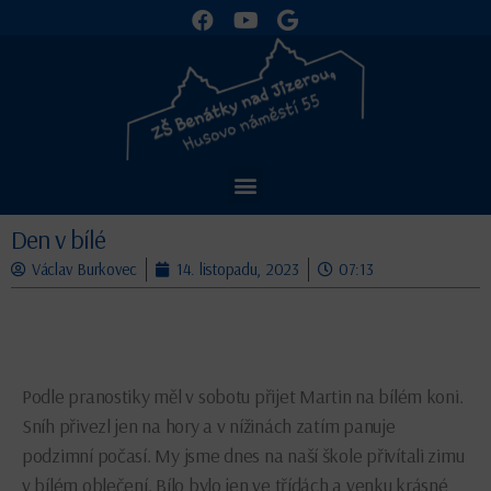
Den v bílé
Václav Burkovec
14. listopadu, 2023
07:13
Podle pranostiky měl v sobotu přijet Martin na bílém koni.
Sníh přivezl jen na hory a v nížinách zatím panuje
podzimní počasí. My jsme dnes na naší škole přivítali zimu
v bílém oblečení. Bílo bylo jen ve třídách a venku krásné