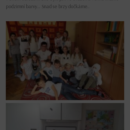
podzimní barvy… Snad se brzy dočkáme..