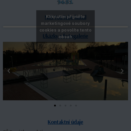
Náš YouTube kanál
Kliknutím přijměte
marketingové soubory
cookies a povolíte tento
Ukázky z fotogalerie
obsah
Kontaktní údaje