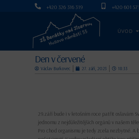
+420 326 316 319
+420 601 571
ÚVOD
Den v červené
Václav Burkovec
27. září, 2023
18:33
29.září bude i v letošním roce patřit oslavám 
jednomu z nejdůležitějších orgánů v našem těle.
Pro chod organismu je tedy zcela nezbytné. A bo
počet úmrtí. Kardiovaskulární obtíže jsou příči