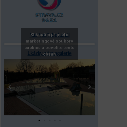
Náš YouTube kanál
Kliknutím přijměte
marketingové soubory
cookies a povolíte tento
Ukázky z fotogalerie
obsah