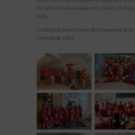
lze přitom kardiovaskulárním obtížím předcháze
léčby.
V naší škole jsme si tento den připomněli již ve 
symbolizuje srdce.