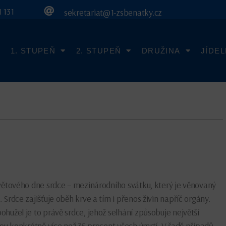
 131
sekretariat@1-zsbenatky.cz
1. STUPEŇ
2. STUPEŇ
DRUŽINA
JÍDE
Světového dne srdce – mezinárodního svátku, který je věnovaný
 Srdce zajišťuje oběh krve a tím i přenos živin napříč orgány.
hužel je to právě srdce, jehož selhání způsobuje největší
nou konkrétně více než 35 procent všech úmrtí. V řadě případů