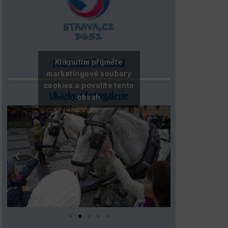
Náš YouTube kanál
Kliknutím přijměte
marketingové soubory
cookies a povolíte tento
Ukázky z fotogalerie
obsah