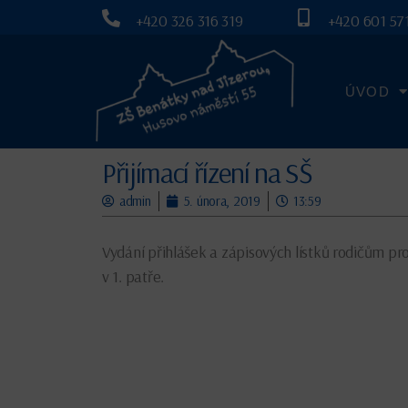
+420 326 316 319
+420 601 571
ÚVOD
Přijímací řízení na SŠ
admin
5. února, 2019
13:59
Vydání přihlášek a zápisových lístků rodičům pr
v 1. patře.