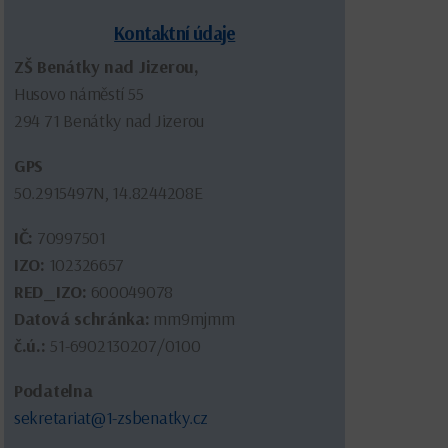
Kontaktní údaje
ZŠ Benátky nad Jizerou,
Husovo náměstí 55
294 71 Benátky nad Jizerou
GPS
50.2915497N, 14.8244208E
IČ:
70997501
IZO:
102326657
RED_IZO:
600049078
Datová schránka:
mm9mjmm
č.ú.:
51-6902130207/0100
Podatelna
sekretariat@1-zsbenatky.cz