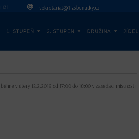
 131
sekretariat@1-zsbenatky.cz
1. STUPEŇ
2. STUPEŇ
DRUŽINA
JÍDE
oběhne v úterý 12.2.2019 od 17:00 do 18:00 v zasedací místnosti