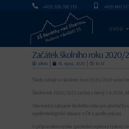
+420 326 316 319
+420 601 571
ÚVOD
Začátek školního roku 2020/
admin
18. srpna, 2020
10:33
Školy zahájí ve školním roce 2020/2021 svou čin
Školní rok 2020/2021 začíná v úterý 1.9.2020, kl
Slavnostní zahájení školního roku pro prvňáčky
epidemiologické situace v ČR a podle počasí.
V přípravném týdnu (poslední srpnový týden) zv