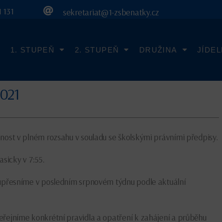
 131
sekretariat@1-zsbenatky.cz
1. STUPEŇ
2. STUPEŇ
DRUŽINA
JÍDE
2021
nost v plném rozsahu v souladu se školskými právními předpisy.
asicky v 7:55.
 upřesníme v posledním srpnovém týdnu podle aktuální
eřejníme konkrétní pravidla a opatření k zahájení a průběhu