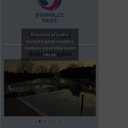
Náš YouTube kanál
Kliknutím přijměte
marketingové soubory
cookies a povolíte tento
Ukázky z fotogalerie
obsah