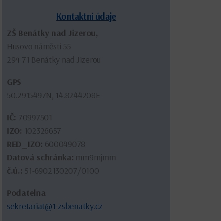
Kontaktní údaje
ZŠ Benátky nad Jizerou,
Husovo náměstí 55
294 71 Benátky nad Jizerou
GPS
50.2915497N, 14.8244208E
IČ:
70997501
IZO:
102326657
RED_IZO:
600049078
Datová schránka:
mm9mjmm
č.ú.:
51-6902130207/0100
Podatelna
sekretariat@1-zsbenatky.cz